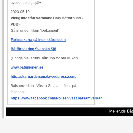
avseende dig själv.
2023-05-10
Viktig Info från Värmland Dals Båtförbund -
VDBF
Gå in under fliken "Dokument"
Farledskarta på Inomskärsleden
Båtförsäkring Svenska Sjö
(Uppge Melleruds Båtklubb för bra villkor)
www.batunionen.se
http://skargardenamal.wordpress.com/
Båtsamverkan i Västra Götaland finns på
facebook
https://www.facebook.com/Polisen.vast.batsamverkan
Melleruds Båt