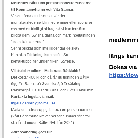
Melleruds Båtklubb prickar inomskärslederna
till Köpmannehamn och Vita Sannar.
Vi ser gärna att ni som använder
inomskärslederna blir medlemmar eller sponsrar
oss med ett frivilligt bidrag, så vi kan fortsätta
50 % r
pricka dem. Swisha gärna och märk inbetalningen
medlemma
"Inomskärslederna"
som har
Ser ni prickar som inte ligger där de ska?
Kontakta Prickningskommittén. Se
längs kan
kontaktuppgifter under fliken, Styrelse.
Bokas via 
Vill du bli medlem i Melleruds Båtklubb?
https://
Det kostar 400 kr och då får du tidningen Båtliv
6ggr/år. Rabatt på Svenska Sjö försäkring.
Rabatter på Dalslands Kanal och Göta Kanal mm.
Kontakta Ingela via mail:
ingela.gerden@hotmail.se
Maila era adressuppgifter och ert personnummer.
(Vårt Båtförbund kräver personnummer för att vi
ska få tidningen Båtliv. Nytt från 2024)
Adressändring görs till: