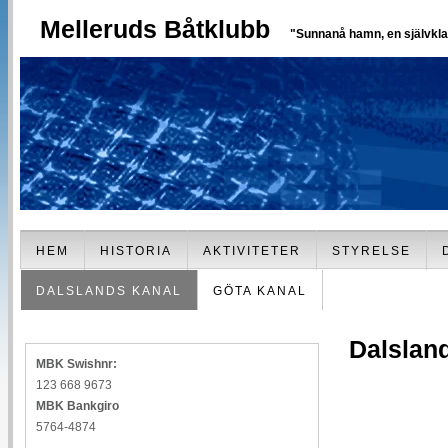
Melleruds Båtklubb
"Sunnanå hamn, en självklar
HEM
HISTORIA
AKTIVITETER
STYRELSE
DALSLANDS KANAL
GÖTA KANAL
Dalslan
MBK Swishnr:
123 668 9673
MBK Bankgiro
5764-4874